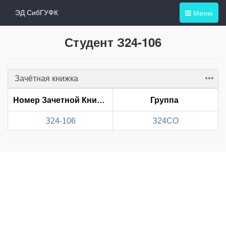
Меню
ЭД СибГУФК
Студент З24-106
Зачётная книжка
Item
Номер Зачетной Книжки
Группа
З24-106
З24СО